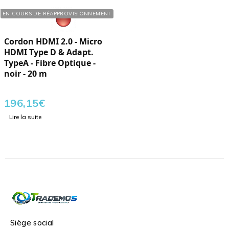
Réf. : 205624
EN COURS DE RÉAPPROVISIONNEMENT
Cordon HDMI 2.0 - Micro
HDMI Type D & Adapt.
TypeA - Fibre Optique -
noir - 20 m
196,15
€
Lire la suite
Siège social