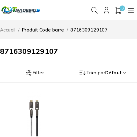
0
Accueil
/
Produit Code barre
/
8716309129107
8716309129107
Filter
Trier par
Défaut