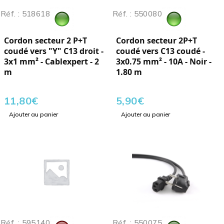
Réf. : 518618
Réf. : 550080
Cordon secteur 2 P+T
Cordon secteur 2P+T
coudé vers "Y" C13 droit -
coudé vers C13 coudé -
3x1 mm² - Cablexpert - 2
3x0.75 mm² - 10A - Noir -
m
1.80 m
11,80
€
5,90
€
Ajouter au panier
Ajouter au panier
Réf. : 595140
Réf. : 550075