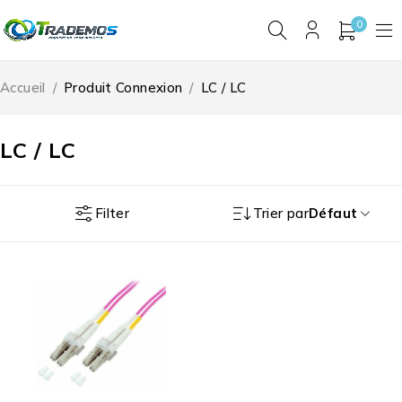
0
Accueil
/
Produit Connexion
/
LC / LC
LC / LC
Filter
Trier par
Défaut