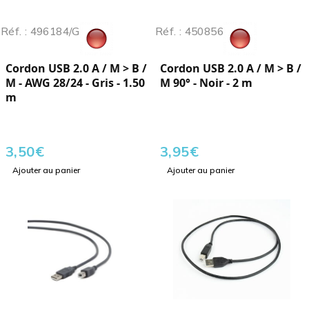
Réf. : 496184/G
Réf. : 450856
Cordon USB 2.0 A / M > B /
Cordon USB 2.0 A / M > B /
M - AWG 28/24 - Gris - 1.50
M 90° - Noir - 2 m
m
3,50
€
3,95
€
Ajouter au panier
Ajouter au panier