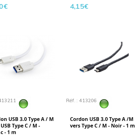
0
€
4,15
€
 413211
Réf. : 413206
on USB 3.0 Type A / M
Cordon USB 3.0 Type A /M
 USB Type C / M -
vers Type C / M - Noir - 1 m
c - 1 m