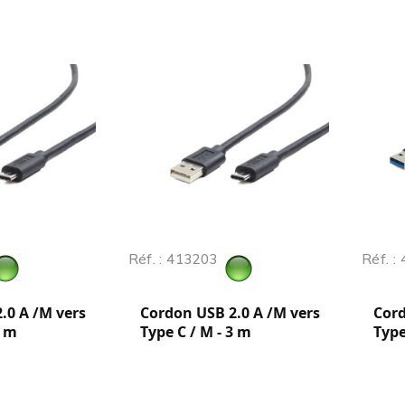
Réf. : 413203
Réf. :
.0 A /M vers
Cordon USB 2.0 A /M vers
Cord
1 m
Type C / M - 3 m
Type