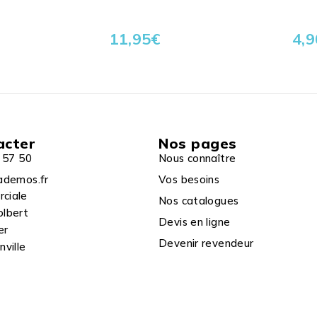
11,95
€
4,9
acter
Nos pages
 57 50
Nous connaître
ademos.fr
Vos besoins
rciale
Nos catalogues
olbert
Devis en ligne
er
Devenir revendeur
ville