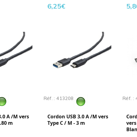
6,25
€
5,8
Réf. : 413208
Réf. :
.0 A /M vers
Cordon USB 3.0 A /M vers
Cord
1.80 m
Type C / M - 3 m
vers
Blan