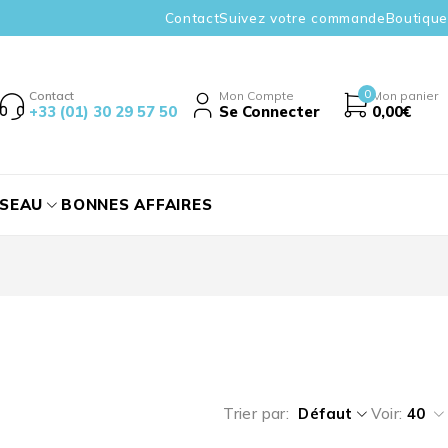
Contact
Suivez votre commande
Boutique
0
Contact
Mon Compte
Mon panier
+33 (01) 30 29 57 50
Se Connecter
0,00
€
ÉSEAU
BONNES AFFAIRES
Trier par
Défaut
Voir:
40