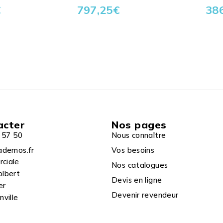
€
797,25
€
38
acter
Nos pages
 57 50
Nous connaître
ademos.fr
Vos besoins
rciale
Nos catalogues
olbert
Devis en ligne
er
Devenir revendeur
ville