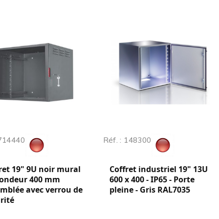
 714440
Réf. : 148300
ret 19" 9U noir mural
Coffret industriel 19" 13U
fondeur 400 mm
600 x 400 - IP65 - Porte
mblée avec verrou de
pleine - Gris RAL7035
rité