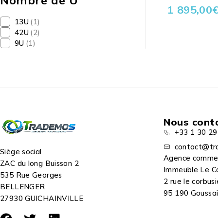
Nombre de U
1 895,00
13U
(1)
42U
(2)
9U
(1)
Nous cont
+33 1 30 29
contact@tr
Siège social
Agence comme
ZAC du long Buisson 2
Immeuble Le C
535 Rue Georges
2 rue le corbusi
BELLENGER
95 190 Goussain
27930 GUICHAINVILLE