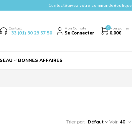
Contact
Suivez votre commande
Boutique
0
Contact
Mon Compte
Mon panier
+33 (01) 30 29 57 50
Se Connecter
0,00
€
ÉSEAU
BONNES AFFAIRES
Trier par
Défaut
Voir:
40