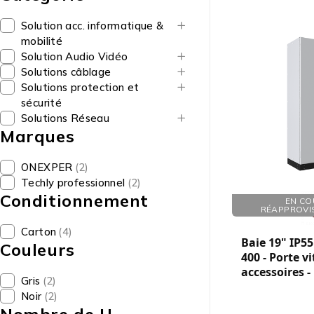
Solution acc. informatique &
mobilité
Solution Audio Vidéo
Solutions câblage
Solutions protection et
sécurité
Solutions Réseau
Marques
ONEXPER
(2)
Techly professionnel
(2)
Conditionnement
Réf. : 750537
EN CO
RÉAPPROVI
Carton
(4)
Baie 19" IP55 
Couleurs
400 - Porte vi
accessoires -
Gris
(2)
Noir
(2)