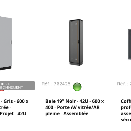
Réf. : 762425
Réf. :
URS DE
SIONNEMENT
- Gris - 600 x
Baie 19" Noir - 42U - 600 x
Coff
trée -
400 - Porte AV vitrée/AR
pro
 Projet - 42U
pleine - Assemblée
asse
sécu