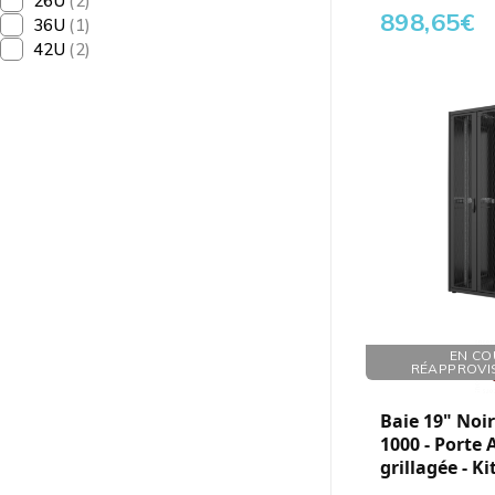
26U
(2)
898,65
€
36U
(1)
42U
(2)
Réf. : 760429
EN CO
RÉAPPROVI
Baie 19" Noir 
1000 - Porte
grillagée - Ki