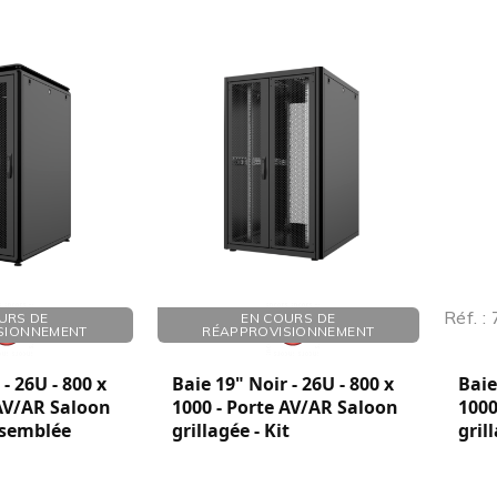
Réf. : 760269
Réf. :
URS DE
EN COURS DE
SIONNEMENT
RÉAPPROVISIONNEMENT
- 26U - 800 x
Baie 19" Noir - 26U - 800 x
Baie
 AV/AR Saloon
1000 - Porte AV/AR Saloon
1000
ssemblée
grillagée - Kit
gril