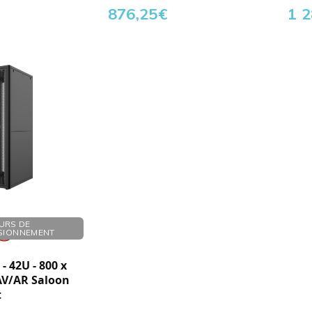
876,25
€
1 2
URS DE
SIONNEMENT
- 42U - 800 x
 AV/AR Saloon
t