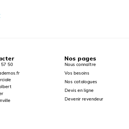
€
acter
Nos pages
 57 50
Nous connaître
ademos.fr
Vos besoins
rciale
Nos catalogues
olbert
Devis en ligne
er
Devenir revendeur
ville