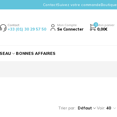
Contact
Suivez votre commande
Boutique
0
Contact
Mon Compte
Mon panier
+33 (01) 30 29 57 50
Se Connecter
0,00
€
ÉSEAU
BONNES AFFAIRES
Trier par
Défaut
Voir:
40