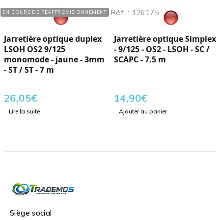
Réf. : 103737
Réf. : 126175
EN COURS DE RÉAPPROVISIONNEMENT
Jarretière optique duplex
Jarretière optique Simplex
LSOH OS2 9/125
- 9/125 - OS2 - LSOH - SC /
monomode - jaune - 3mm
SCAPC - 7.5 m
- ST / ST - 7 m
26,05
€
14,90
€
Lire la suite
Ajouter au panier
Siège social