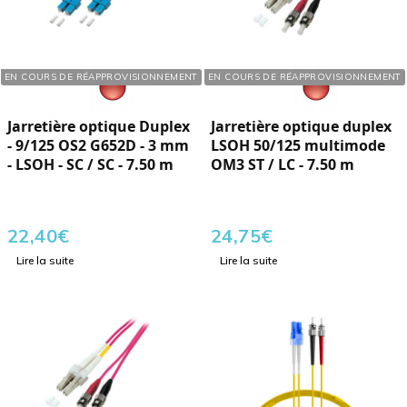
Réf. : 125137
Réf. : 195796
EN COURS DE RÉAPPROVISIONNEMENT
EN COURS DE RÉAPPROVISIONNEMENT
Jarretière optique Duplex
Jarretière optique duplex
- 9/125 OS2 G652D - 3 mm
LSOH 50/125 multimode
- LSOH - SC / SC - 7.50 m
OM3 ST / LC - 7.50 m
22,40
€
24,75
€
Lire la suite
Lire la suite