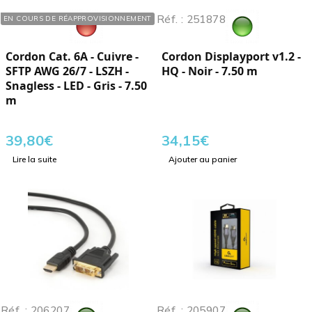
Réf. : 119070
Réf. : 251878
EN COURS DE RÉAPPROVISIONNEMENT
Cordon Cat. 6A - Cuivre -
Cordon Displayport v1.2 -
SFTP AWG 26/7 - LSZH -
HQ - Noir - 7.50 m
Snagless - LED - Gris - 7.50
m
39,80
€
34,15
€
Lire la suite
Ajouter au panier
Réf. : 206207
Réf. : 205907