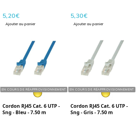
5,20
€
5,30
€
Ajouter au panier
Ajouter au panier
Réf. : 121072
Réf. : 121070
EN COURS DE RÉAPPROVISIONNEMENT
EN COURS DE RÉAPPROVISIONNEMENT
Cordon RJ45 Cat. 6 UTP -
Cordon RJ45 Cat. 6 UTP -
Sng - Bleu - 7.50 m
Sng - Gris - 7.50 m