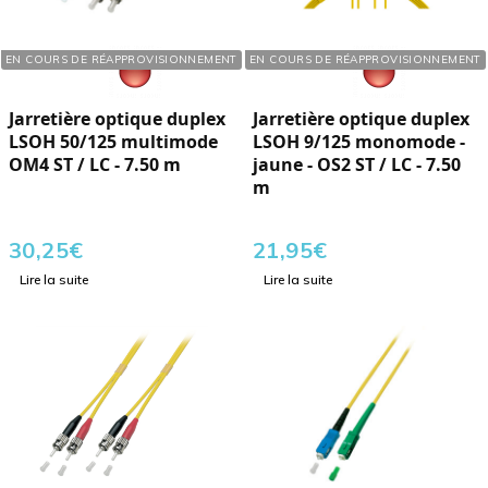
Réf. : 103266
Réf. : 103617
EN COURS DE RÉAPPROVISIONNEMENT
EN COURS DE RÉAPPROVISIONNEMENT
Jarretière optique duplex
Jarretière optique duplex
LSOH 50/125 multimode
LSOH 9/125 monomode -
OM4 ST / LC - 7.50 m
jaune - OS2 ST / LC - 7.50
m
30,25
€
21,95
€
Lire la suite
Lire la suite