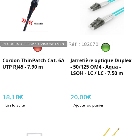
Réf. : 118113
Réf. : 182070
EN COURS DE RÉAPPROVISIONNEMENT
Cordon ThinPatch Cat. 6A
Jarretière optique Duplex
UTP RJ45 - 7.90 m
- 50/125 OM4 - Aqua -
LSOH - LC / LC - 7.50 m
18,18
€
20,00
€
Lire la suite
Ajouter au panier