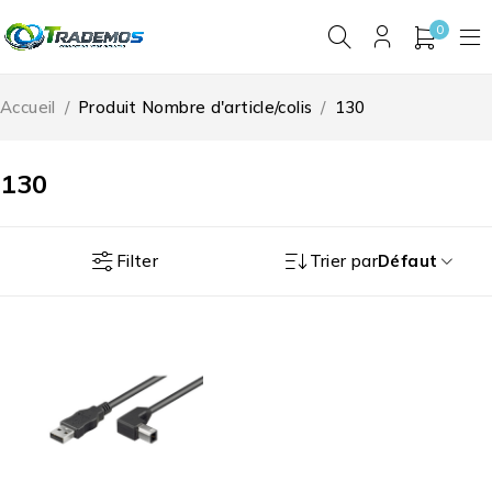
0
Accueil
/
Produit Nombre d'article/colis
/
130
130
Filter
Trier par
Défaut