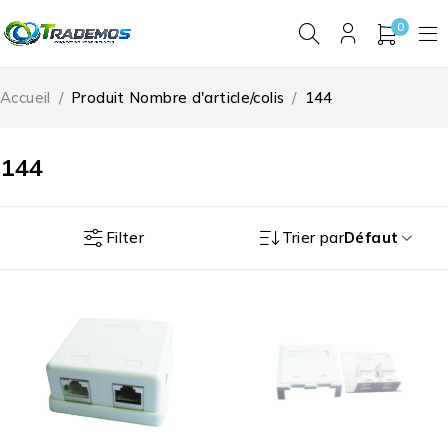
0
Accueil
/
Produit Nombre d'article/colis
/
144
144
Filter
Trier par
Défaut