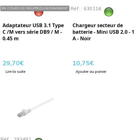
Réf. : 408878
Réf. : 630116
EN COURS DE RÉAPPROVISIONNEMENT
Adaptateur USB 3.1 Type
Chargeur secteur de
C /M vers série DB9 / M -
batterie - Mini USB 2.0 - 1
0.45 m
A - Noir
29,70
€
10,75
€
Lire la suite
Ajouter au panier
Réf. : 193491