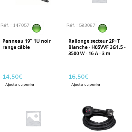
Réf. : 147057
Réf. : 593087
Panneau 19" 1U noir
Rallonge secteur 2P+T
range câble
Blanche - H05VVF 3G1.5 -
3500 W - 16 A - 3 m
14,50
€
16,50
€
Ajouter au panier
Ajouter au panier