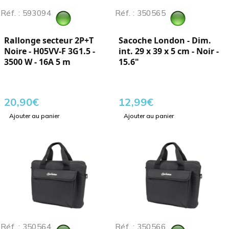
Réf. : 593094
Réf. : 350565
Rallonge secteur 2P+T
Sacoche London - Dim.
Noire - H05VV-F 3G1.5 -
int. 29 x 39 x 5 cm - Noir -
3500 W - 16A 5 m
15.6"
20,90
€
12,99
€
Ajouter au panier
Ajouter au panier
Réf. : 350564
Réf. : 350566