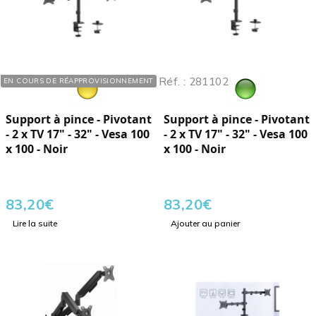
Réf. : 281104
Réf. : 281102
EN COURS DE RÉAPPROVISIONNEMENT
Support à pince - Pivotant
Support à pince - Pivotant
- 2 x TV 17" - 32" - Vesa 100
- 2 x TV 17" - 32" - Vesa 100
x 100 - Noir
x 100 - Noir
83,20
€
83,20
€
Lire la suite
Ajouter au panier