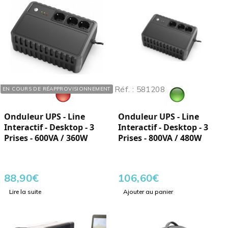
Réf. : 581206
Réf. : 581208
EN COURS DE RÉAPPROVISIONNEMENT
Onduleur UPS - Line
Onduleur UPS - Line
Interactif - Desktop - 3
Interactif - Desktop - 3
Prises - 600VA / 360W
Prises - 800VA / 480W
88,90
€
106,60
€
Lire la suite
Ajouter au panier