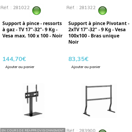
Réf. : 281022
Réf. : 281322
Support à pince - ressorts
Support à pince Pivotant -
à gaz - TV 17"-32"- 9 Kg -
2xTV 17"-32" - 9 Kg - Vesa
Vesa max. 100 x 100 - Noir
100x100 - Bras unique
Noir
144,70
€
83,35
€
Ajouter au panier
Ajouter au panier
Réf. : 283650
Réf. : 283900
EN COURS DE RÉAPPROVISIONNEMENT