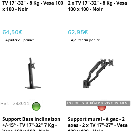
TV 17"-32" - 8 Kg - Vesa 100
2 x TV 17"-32" - 8 Kg - Vesa
x 100 - Noir
100 x 100 - Noir
64,50
€
62,95
€
Ajouter au panier
Ajouter au panier
Réf. : 283011
Réf. : 284109
EN COURS DE RÉAPPROVISIONNEMENT
Support Base inclinaison
Support mural - à gaz - 2
+/-15° - TV 17"-32" 7 Kg -
axes - 2 x TV 17"-27" - Vesa