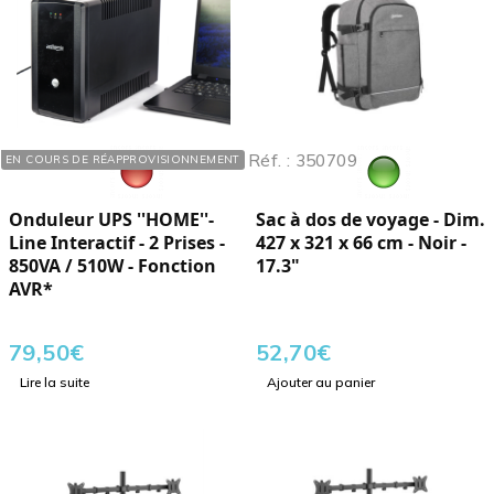
Réf. : 581308
Réf. : 350709
EN COURS DE RÉAPPROVISIONNEMENT
Onduleur UPS ''HOME''-
Sac à dos de voyage - Dim.
Line Interactif - 2 Prises -
427 x 321 x 66 cm - Noir -
850VA / 510W - Fonction
17.3"
AVR*
79,50
€
52,70
€
Lire la suite
Ajouter au panier