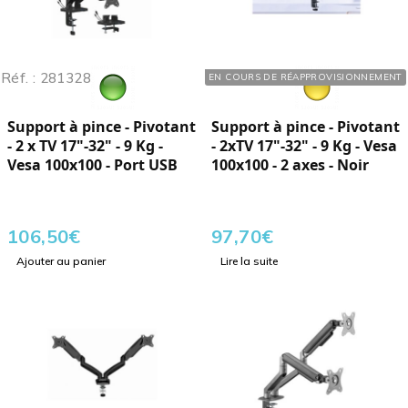
Réf. : 281328
Réf. : 281324
EN COURS DE RÉAPPROVISIONNEMENT
Support à pince - Pivotant
Support à pince - Pivotant
- 2 x TV 17"-32" - 9 Kg -
- 2xTV 17"-32" - 9 Kg - Vesa
Vesa 100x100 - Port USB
100x100 - 2 axes - Noir
106,50
€
97,70
€
Ajouter au panier
Lire la suite