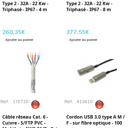
Type 2 - 32A - 22 Kw -
Type 2 - 32A - 22 Kw -
Triphasé - IP67 - 4 m
Triphasé - IP67 - 8 m
260,35
€
377,55
€
Ajouter au panier
Ajouter au panier
Réf. : 170720
Réf. : 413610
Câble réseau Cat. 6 -
Cordon USB 3.0 type A M /
Cuivre - S/FTP PVC -
F - sur fibre optique - 100