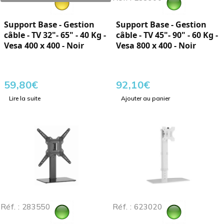
Support Base - Gestion
Support Base - Gestion
câble - TV 32"- 65" - 40 Kg -
câble - TV 45"- 90" - 60 Kg -
Vesa 400 x 400 - Noir
Vesa 800 x 400 - Noir
59,80
€
92,10
€
Lire la suite
Ajouter au panier
Réf. : 283550
Réf. : 623020