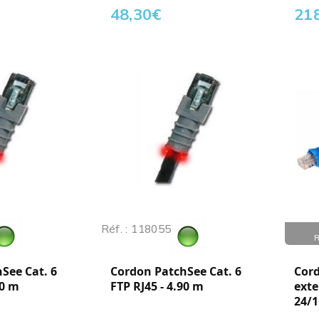
48,30
€
21
Réf. : 118055
Réf. :
See Cat. 6
Cordon PatchSee Cat. 6
Cord
10 m
FTP RJ45 - 4.90 m
ext
24/1