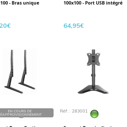
100 - Bras unique
100x100 - Port USB intégré
,20
€
64,95
€
 283700
Réf. : 283001
EN COURS DE
RÉAPPROVISIONNEMENT