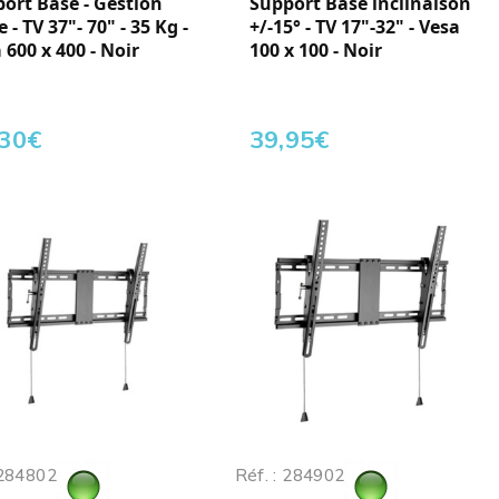
ort Base - Gestion
Support Base inclinaison
e - TV 37"- 70" - 35 Kg -
+/-15° - TV 17"-32" - Vesa
 600 x 400 - Noir
100 x 100 - Noir
,30
€
39,95
€
 284802
Réf. : 284902