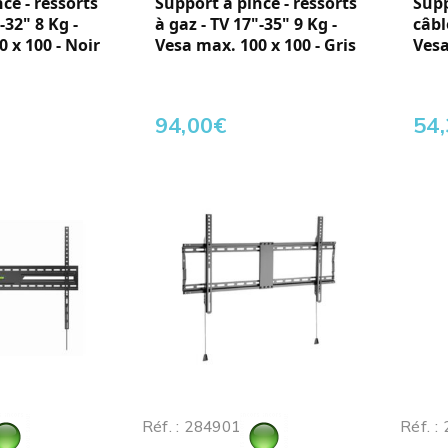
ce - ressorts
Support à pince - ressorts
Supp
-32" 8 Kg -
à gaz - TV 17"-35" 9 Kg -
câbl
 x 100 - Noir
Vesa max. 100 x 100 - Gris
Vesa
94,00
€
54
Réf. : 284901
Réf. :