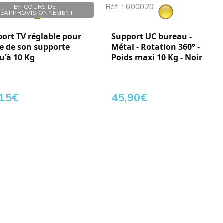
 289015
Réf. : 600020
EN COURS DE
RÉAPPROVISIONNEMENT
ort TV réglable pour
Support UC bureau -
e de son supporte
Métal - Rotation 360° -
u'à 10 Kg
Poids maxi 10 Kg - Noir
,15
€
45,90
€