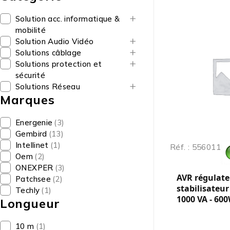
Solution acc. informatique &
mobilité
Solution Audio Vidéo
Solutions câblage
Solutions protection et
sécurité
Solutions Réseau
Marques
Energenie
(3)
Gembird
(13)
Intellinet
(1)
Réf. : 556011
Oem
(2)
ONEXPER
(3)
AVR régulate
Patchsee
(2)
stabilisateur
Techly
(1)
1000 VA - 60
Longueur
10 m
(1)