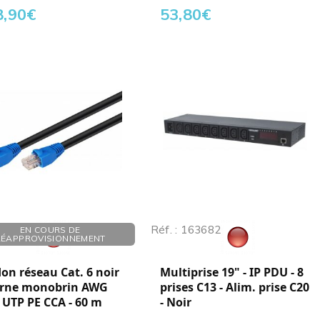
8,90
€
53,80
€
 170249
Réf. : 163682
EN COURS DE
RÉAPPROVISIONNEMENT
on réseau Cat. 6 noir
Multiprise 19" - IP PDU - 8
erne monobrin AWG
prises C13 - Alim. prise C20
 UTP PE CCA - 60 m
- Noir