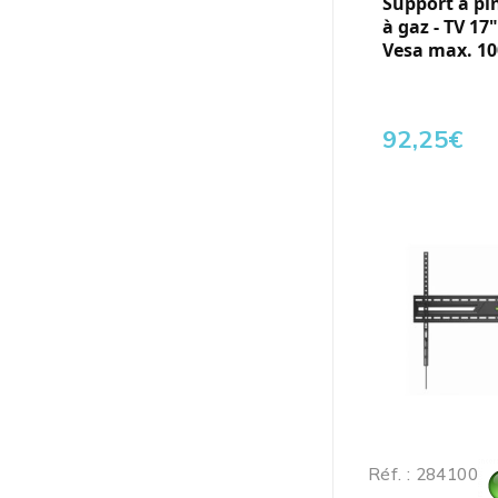
Support à pin
à gaz - TV 17"
Vesa max. 100
92,25
€
Réf. : 284100