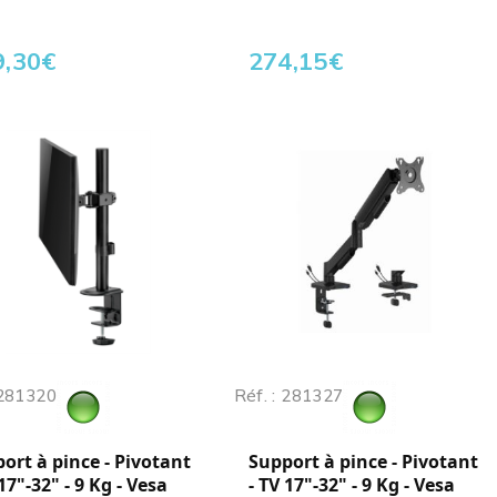
9,30
€
274,15
€
 281320
Réf. : 281327
ort à pince - Pivotant
Support à pince - Pivotant
 17"-32" - 9 Kg - Vesa
- TV 17"-32" - 9 Kg - Vesa