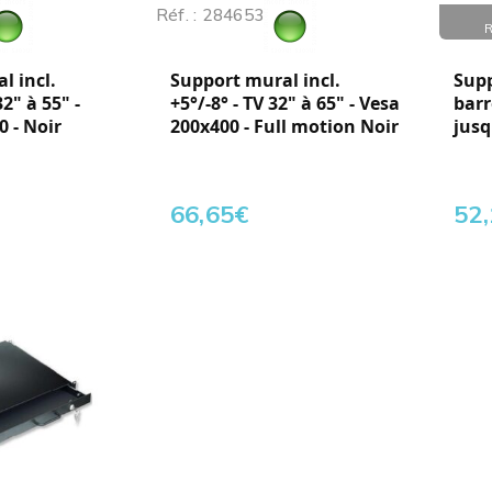
Réf. : 284653
Réf. :
l incl.
Support mural incl.
Supp
32" à 55" -
+5°/-8° - TV 32" à 65" - Vesa
barr
0 - Noir
200x400 - Full motion Noir
jusq
66,65
€
52