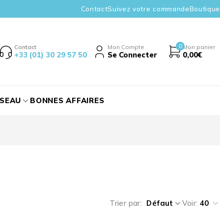
Contact
Suivez votre commande
Boutique
0
Contact
Mon Compte
Mon panier
+33 (01) 30 29 57 50
Se Connecter
0,00
€
ÉSEAU
BONNES AFFAIRES
Trier par
Défaut
Voir:
40