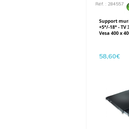
Réf. : 284557
Support mura
+5°/-18° - TV 
Vesa 400 x 40
58,60
€