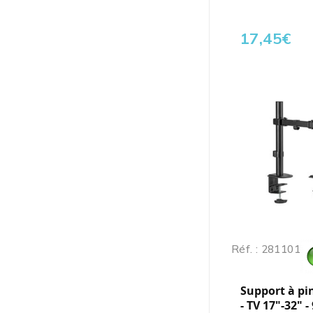
17,45
€
Réf. : 281101
Support à pin
- TV 17"-32" -