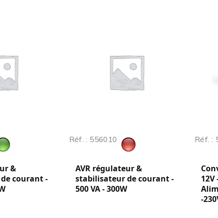
Réf. : 556010
Réf. :
ur &
AVR régulateur &
Conv
 de courant -
stabilisateur de courant -
12V 
0W
500 VA - 300W
Alim
-23