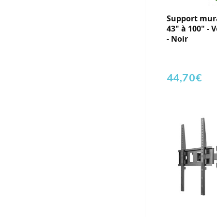
Support mural
43" à 100" - 
- Noir
44,70
€