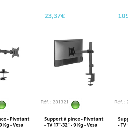
23,37
€
10
Réf. : 281321
Réf. :
ce - Pivotant
Support à pince - Pivotant
Supp
 9 Kg - Vesa
- TV 17"-32" - 9 Kg - Vesa
- TV