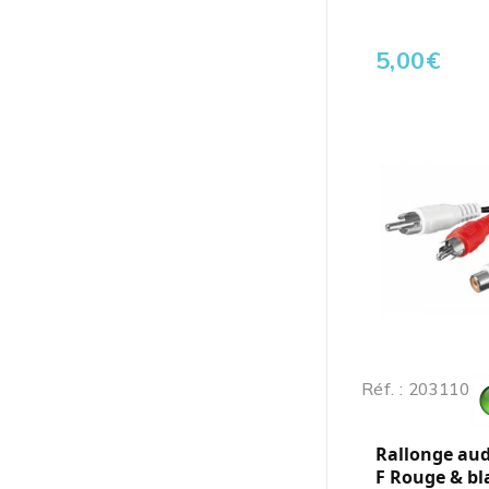
5,00
€
Réf. : 203110
Rallonge aud
F Rouge & bl