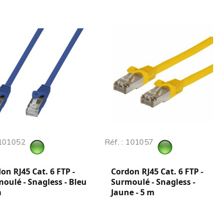
 101052
Réf. : 101057
on RJ45 Cat. 6 FTP -
Cordon RJ45 Cat. 6 FTP -
oulé - Snagless - Bleu
Surmoulé - Snagless -
m
Jaune - 5 m