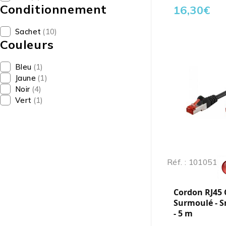
Conditionnement
16,30
€
Sachet
(10)
Couleurs
Bleu
(1)
Jaune
(1)
Noir
(4)
Vert
(1)
Réf. : 101051
Cordon RJ45 C
Surmoulé - S
- 5 m