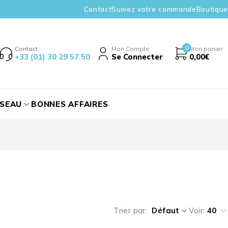
Contact
Suivez votre commande
Boutique
0
Contact
Mon Compte
Mon panier
+33 (01) 30 29 57 50
Se Connecter
0,00
€
ÉSEAU
BONNES AFFAIRES
Trier par
Défaut
Voir:
40