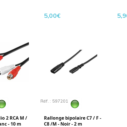
5,00
€
5,9
Réf. : 597201
io 2 RCA M /
Rallonge bipolaire C7 / F -
anc - 10 m
C8 /M - Noir - 2 m