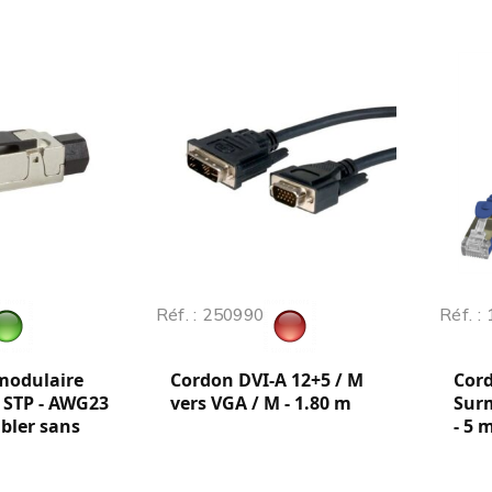
Réf. : 250990
Réf. :
modulaire
Cordon DVI-A 12+5 / M
Cord
A STP - AWG23
vers VGA / M - 1.80 m
Surm
mbler sans
- 5 