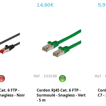
14,60
€
5,9
Réf. : 101059
Réf. :
at. 6 FTP -
Cordon RJ45 Cat. 6 FTP -
Cord
nagless - Noir
Surmoulé - Snagless - Vert
C7 -
- 5 m