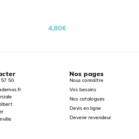
4,80
€
acter
Nos pages
 57 50
Nous connaître
ademos.fr
Vos besoins
rciale
Nos catalogues
olbert
Devis en ligne
er
Devenir revendeur
ville