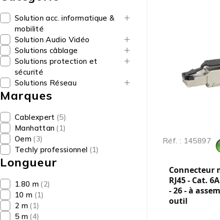
Solution acc. informatique &
mobilité
Solution Audio Vidéo
Solutions câblage
Solutions protection et
sécurité
Solutions Réseau
Marques
Cablexpert
(5)
Manhattan
(1)
Oem
(3)
Réf. : 145897
Techly professionnel
(1)
Longueur
Connecteur 
RJ45 - Cat. 6
1.80 m
(2)
- 26 - à asse
10 m
(1)
outil
2 m
(1)
5 m
(4)