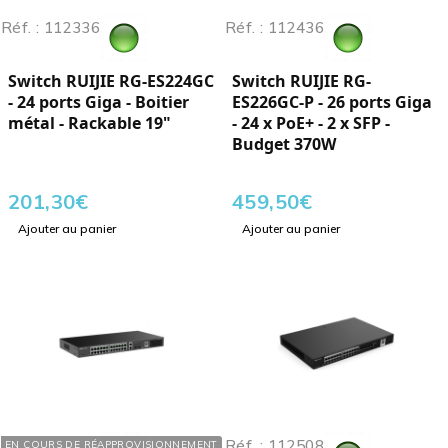
Réf. : 112336
Réf. : 112436
Switch RUIJIE RG-ES224GC
Switch RUIJIE RG-
- 24 ports Giga - Boitier
ES226GC-P - 26 ports Giga
métal - Rackable 19"
- 24 x PoE+ - 2 x SFP -
Budget 370W
201,30
€
459,50
€
Ajouter au panier
Ajouter au panier
Réf. : 112443
Réf. : 112508
EN COURS DE RÉAPPROVISIONNEMENT