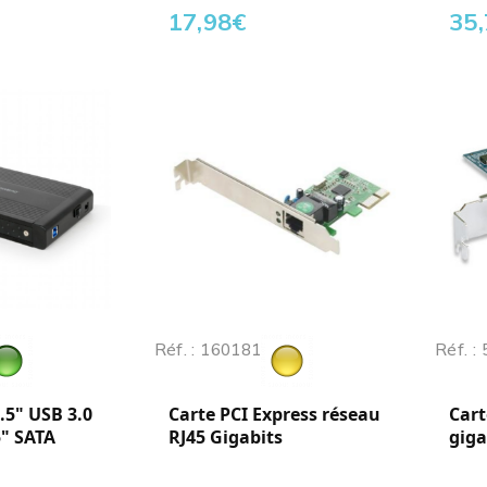
17,98
€
35
Réf. : 160181
Réf. :
3.5" USB 3.0
Carte PCI Express réseau
Cart
" SATA
RJ45 Gigabits
giga