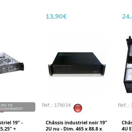
13,90
€
24
Réf. : 179014
Réf. :
URS DE
SIONNEMENT
triel 19" -
Châssis industriel noir 19"
Châs
x5.25" +
2U nu - Dim. 465 x 88.8 x
4U E