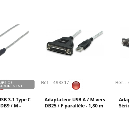
Réf. : 493317
Réf. :
URS DE
SIONNEMENT
SB 3.1 Type C
Adaptateur USB A / M vers
Adap
 DB9 / M -
DB25 / F parallèle - 1,80 m
Séri