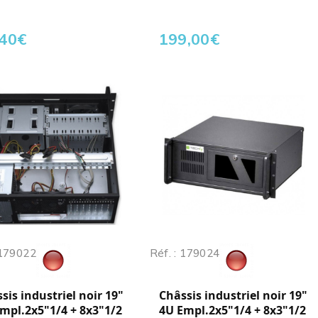
,40
€
199,00
€
 179022
Réf. : 179024
sis industriel noir 19"
Châssis industriel noir 19"
mpl.2x5"1/4 + 8x3"1/2
4U Empl.2x5"1/4 + 8x3"1/2