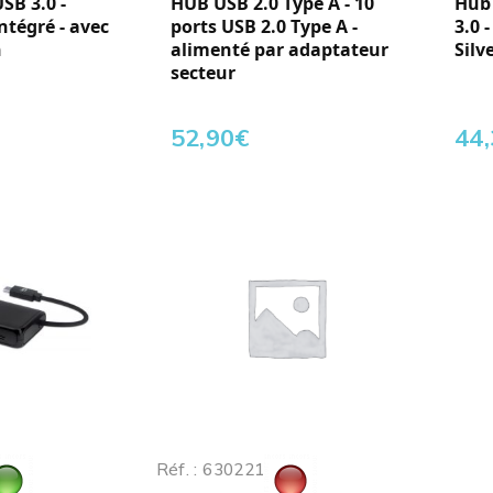
SB 3.0 -
HUB USB 2.0 Type A - 10
Hub 
ntégré - avec
ports USB 2.0 Type A -
3.0 
n
alimenté par adaptateur
Silv
secteur
52,90
€
44
Réf. : 630221