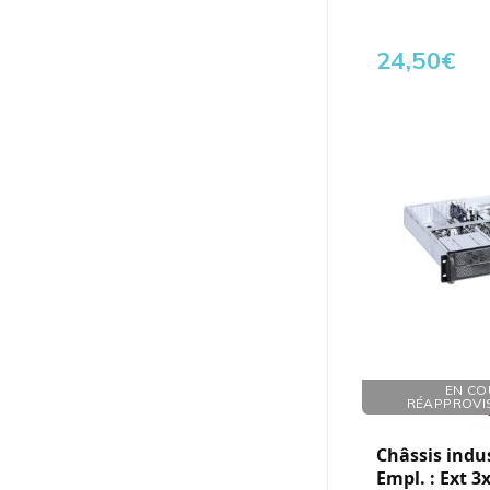
24,50
€
Réf. : 179020
EN CO
RÉAPPROVI
Châssis indus
Empl. : Ext 3