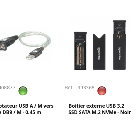
 408877
Réf. : 393368
tateur USB A / M vers
Boitier externe USB 3.2
e DB9 / M - 0.45 m
SSD SATA M.2 NVMe - Noir