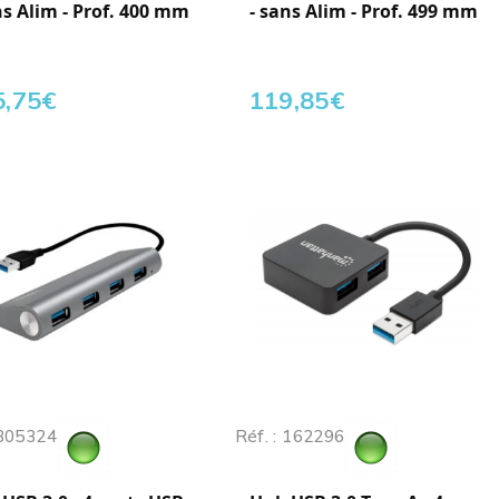
ns Alim - Prof. 400 mm
- sans Alim - Prof. 499 mm
5,75
€
119,85
€
 305324
Réf. : 162296