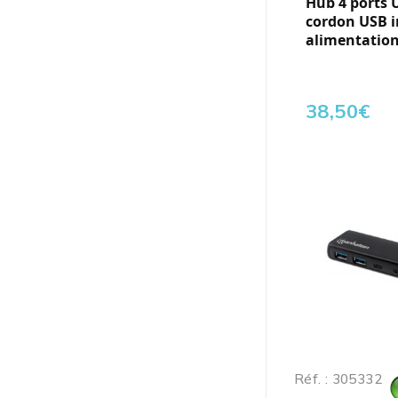
Hub 4 ports U
cordon USB i
alimentatio
38,50
€
Réf. : 305332