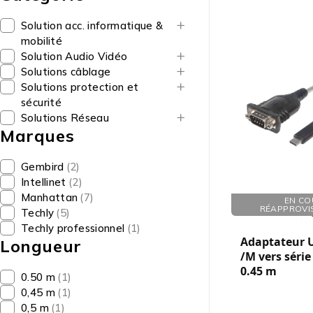
Solution acc. informatique &
mobilité
Solution Audio Vidéo
Solutions câblage
Solutions protection et
sécurité
Solutions Réseau
Marques
Gembird
(2)
Intellinet
(2)
Manhattan
(7)
Réf. : 408878
EN CO
RÉAPPROVI
Techly
(5)
Techly professionnel
(1)
Adaptateur U
Longueur
/M vers série
0.45 m
0.50 m
(1)
0,45 m
(1)
0,5 m
(1)