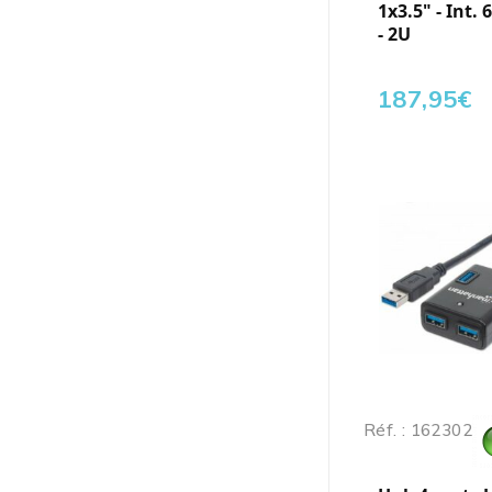
1x3.5" - Int. 
- 2U
187,95
€
Réf. : 162302