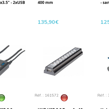
6x3.5" - 2xUSB
400 mm
- sa
135,90
€
12
Réf. : 161572
Réf. :