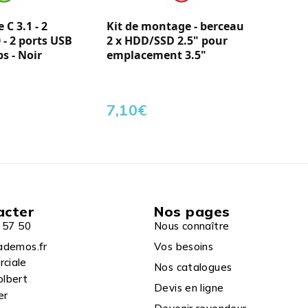
C 3.1 - 2
Kit de montage - berceau
 - 2 ports USB
2 x HDD/SSD 2.5" pour
ps - Noir
emplacement 3.5"
7,10
€
acter
Nos pages
 57 50
Nous connaître
ademos.fr
Vos besoins
rciale
Nos catalogues
olbert
Devis en ligne
er