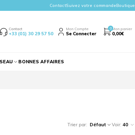
Contact
Suivez votre commande
Boutique
0
Contact
Mon Compte
Mon panier
+33 (01) 30 29 57 50
Se Connecter
0,00
€
ÉSEAU
BONNES AFFAIRES
Trier par
Défaut
Voir:
40