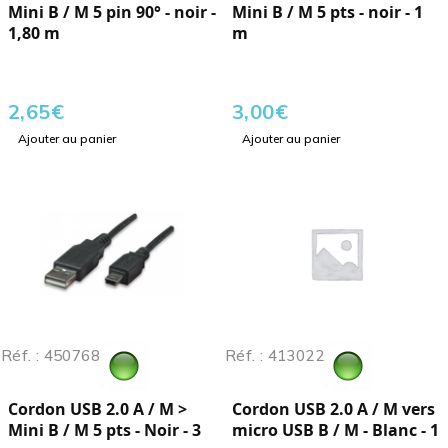
Mini B / M 5 pin 90° - noir -
Mini B / M 5 pts - noir - 1
1,80 m
m
2,65
€
3,00
€
Ajouter au panier
Ajouter au panier
Réf. : 450768
Réf. : 413022
Cordon USB 2.0 A / M >
Cordon USB 2.0 A / M vers
Mini B / M 5 pts - Noir - 3
micro USB B / M - Blanc - 1