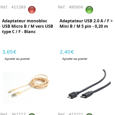
Réf. : 413289
Réf. : 495006
Adaptateur monobloc
Adaptateur USB 2.0 A / F >
USB Micro B / M vers USB
Mini B / M 5 pin - 0,20 m
type C / F - Blanc
3,65
€
2,40
€
Ajouter au panier
Ajouter au panier
Réf. : 362717
Réf. : 413221