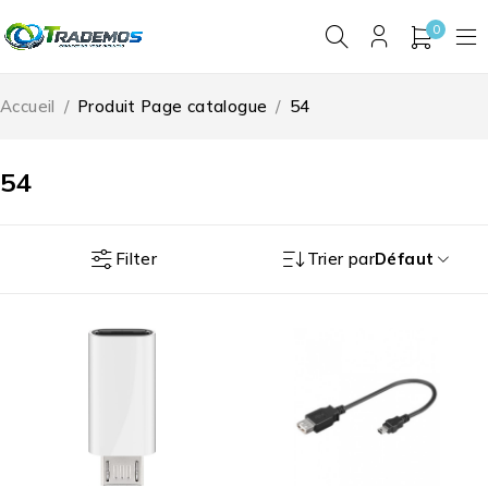
0
Accueil
/
Produit Page catalogue
/
54
54
Filter
Trier par
Défaut