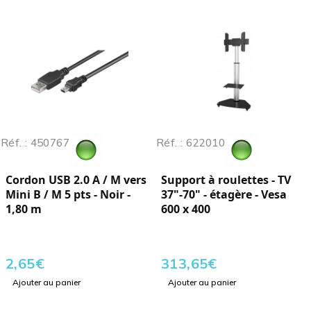
Réf. : 450767
Réf. : 622010
Cordon USB 2.0 A / M vers
Support à roulettes - TV
Mini B / M 5 pts - Noir -
37"-70" - étagère - Vesa
1,80 m
600 x 400
2,65
€
313,65
€
Ajouter au panier
Ajouter au panier