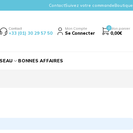
Contact
Suivez votre commande
Boutique
0
Contact
Mon Compte
Mon panier
+33 (01) 30 29 57 50
Se Connecter
0,00
€
ÉSEAU
BONNES AFFAIRES