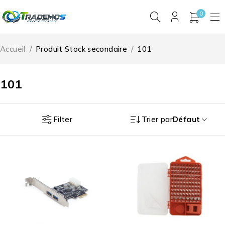
0
Accueil
/
Produit Stock secondaire
/
101
101
Filter
Trier par
Défaut