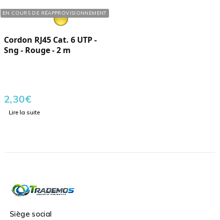
Réf. : 121023
EN COURS DE RÉAPPROVISIONNEMENT
Cordon RJ45 Cat. 6 UTP -
Sng - Rouge - 2 m
2,30
€
Lire la suite
Siège social