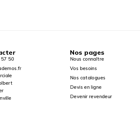
acter
Nos pages
 57 50
Nous connaître
ademos.fr
Vos besoins
rciale
Nos catalogues
olbert
Devis en ligne
er
Devenir revendeur
ville