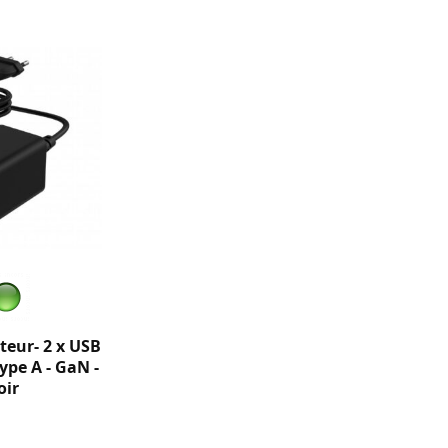
teur- 2 x USB
Type A - GaN -
oir