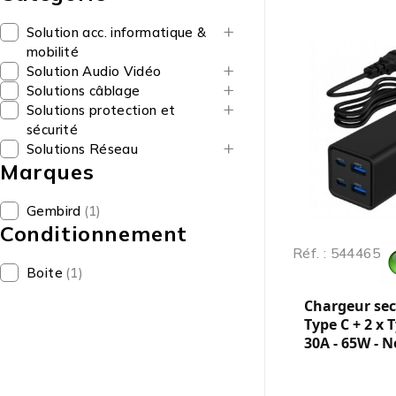
Solution acc. informatique &
mobilité
Solution Audio Vidéo
Solutions câblage
Solutions protection et
sécurité
Solutions Réseau
Marques
Gembird
(1)
Conditionnement
Réf. : 544465
Boite
(1)
Chargeur sec
Type C + 2 x 
30A - 65W - N