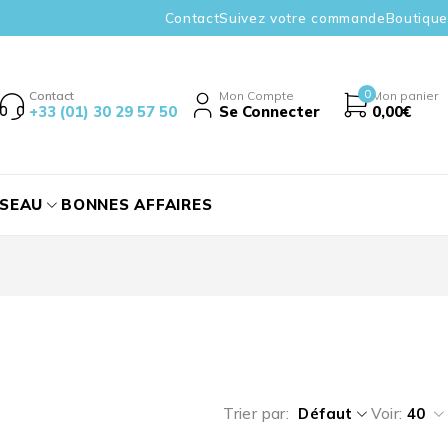
Contact
Suivez votre commande
Boutique
0
Contact
Mon Compte
Mon panier
+33 (01) 30 29 57 50
Se Connecter
0,00
€
ÉSEAU
BONNES AFFAIRES
Trier par
Défaut
Voir:
40