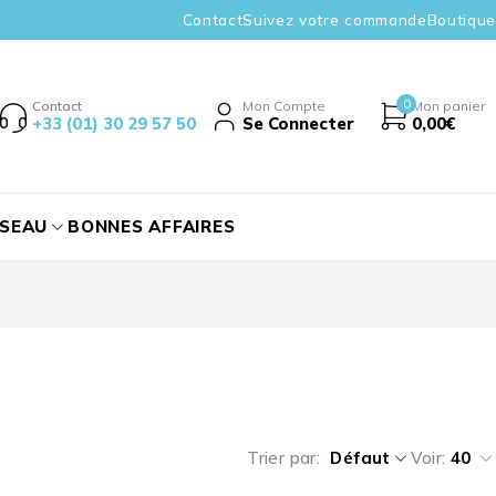
Contact
Suivez votre commande
Boutique
0
Contact
Mon Compte
Mon panier
+33 (01) 30 29 57 50
Se Connecter
0,00
€
ÉSEAU
BONNES AFFAIRES
Trier par
Défaut
Voir:
40