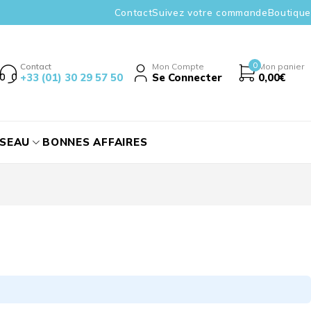
Contact
Suivez votre commande
Boutique
0
Contact
Mon Compte
Mon panier
+33 (01) 30 29 57 50
Se Connecter
0,00
€
ÉSEAU
BONNES AFFAIRES