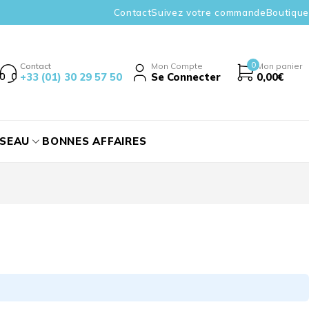
Contact
Suivez votre commande
Boutique
0
Contact
Mon Compte
Mon panier
+33 (01) 30 29 57 50
Se Connecter
0,00
€
ÉSEAU
BONNES AFFAIRES