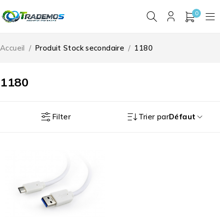
0
Accueil
/
Produit Stock secondaire
/
1180
1180
Filter
Trier par
Défaut