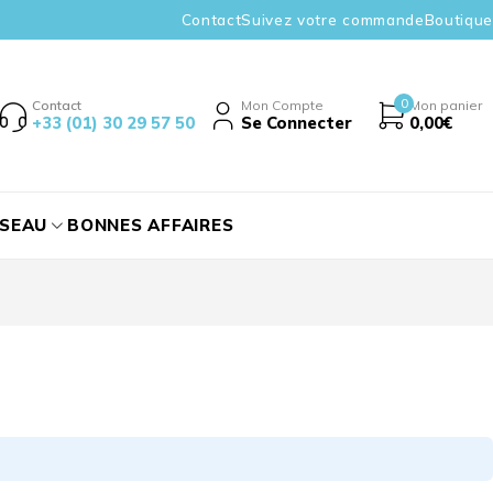
Contact
Suivez votre commande
Boutique
0
Contact
Mon Compte
Mon panier
+33 (01) 30 29 57 50
Se Connecter
0,00
€
ÉSEAU
BONNES AFFAIRES