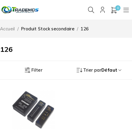
0
Accueil
/
Produit Stock secondaire
/
126
126
Filter
Trier par
Défaut