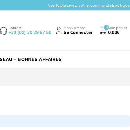
Contact
Suivez votre commande
Boutique
0
Contact
Mon Compte
Mon panier
+33 (01) 30 29 57 50
Se Connecter
0,00
€
ÉSEAU
BONNES AFFAIRES