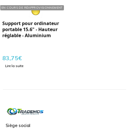
Réf. : 290152
EN COURS DE RÉAPPROVISIONNEMENT
Support pour ordinateur
portable 15.6" - Hauteur
réglable - Aluminium
83,75
€
Lire la suite
Siège social