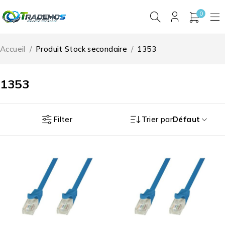
0
Accueil
/
Produit Stock secondaire
/
1353
1353
Filter
Trier par
Défaut