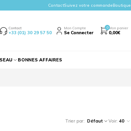
Contact
Suivez votre commande
Boutique
0
Contact
Mon Compte
Mon panier
+33 (01) 30 29 57 50
Se Connecter
0,00
€
ÉSEAU
BONNES AFFAIRES
Trier par
Défaut
Voir:
40