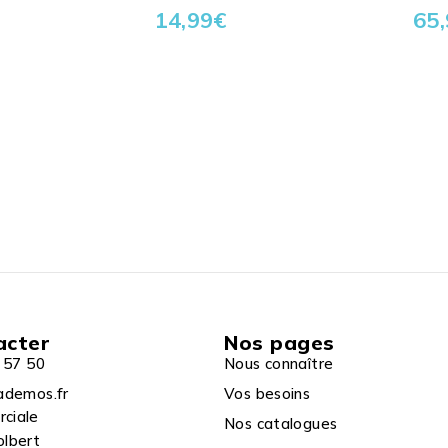
14,99
€
65
acter
Nos pages
 57 50
Nous connaître
ademos.fr
Vos besoins
rciale
Nos catalogues
olbert