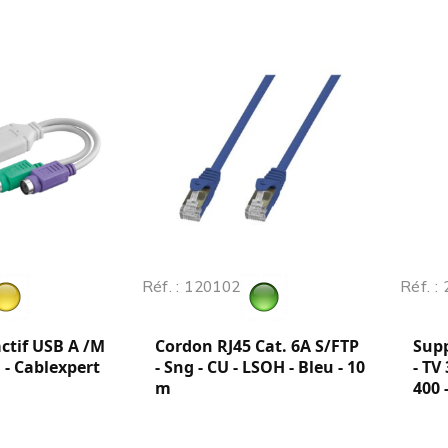
Réf. : 120102
Réf. :
ctif USB A /M
Cordon RJ45 Cat. 6A S/FTP
Supp
F - Cablexpert
- Sng - CU - LSOH - Bleu - 10
- TV
m
400 