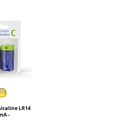
Alcaline LR14
 mA -