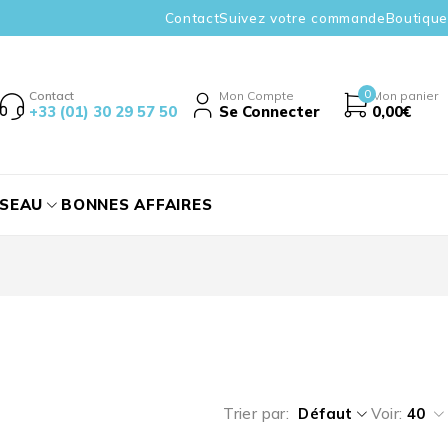
Contact
Suivez votre commande
Boutique
0
Contact
Mon Compte
Mon panier
+33 (01) 30 29 57 50
Se Connecter
0,00
€
ÉSEAU
BONNES AFFAIRES
Trier par
Défaut
Voir:
40