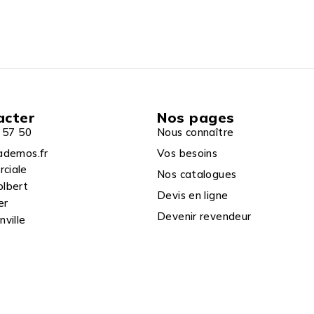
acter
Nos pages
 57 50
Nous connaître
ademos.fr
Vos besoins
rciale
Nos catalogues
olbert
Devis en ligne
er
Devenir revendeur
ville