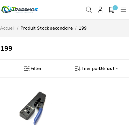
0
Accueil
/
Produit Stock secondaire
/
199
199
Filter
Trier par
Défaut