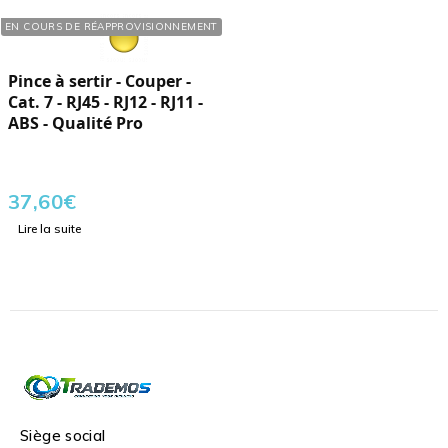
Réf. : 477129
EN COURS DE RÉAPPROVISIONNEMENT
Pince à sertir - Couper -
Cat. 7 - RJ45 - RJ12 - RJ11 -
ABS - Qualité Pro
37,60
€
Lire la suite
Siège social