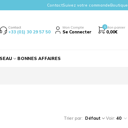
Contact
Suivez votre commande
Boutique
0
Contact
Mon Compte
Mon panier
+33 (01) 30 29 57 50
Se Connecter
0,00
€
ÉSEAU
BONNES AFFAIRES
Trier par
Défaut
Voir:
40