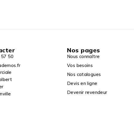
acter
Nos pages
 57 50
Nous connaître
ademos.fr
Vos besoins
rciale
Nos catalogues
olbert
Devis en ligne
er
Devenir revendeur
ville