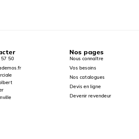
acter
Nos pages
 57 50
Nous connaître
ademos.fr
Vos besoins
rciale
Nos catalogues
olbert
Devis en ligne
er
Devenir revendeur
ville