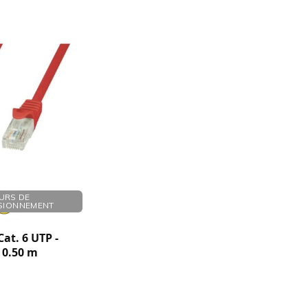
URS DE
SIONNEMENT
at. 6 UTP -
 0.50 m