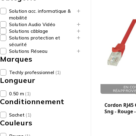
Solution acc. informatique &
mobilité
Solution Audio Vidéo
Solutions câblage
Solutions protection et
sécurité
Solutions Réseau
Marques
Techly professionnel
(1)
Longueur
Réf. : 121803
EN CO
RÉAPPROVI
0.50 m
(1)
Conditionnement
Cordon RJ45 C
Sng - Rouge -
Sachet
(1)
Couleurs