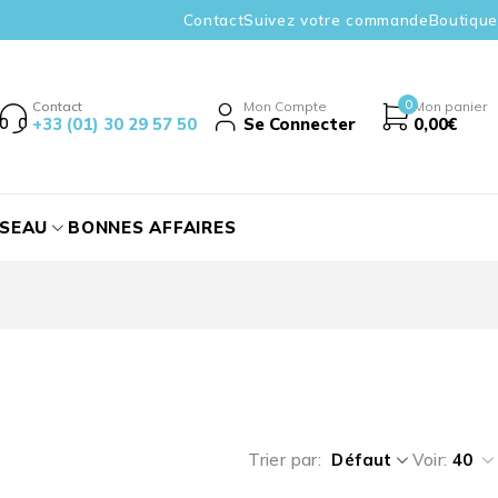
Contact
Suivez votre commande
Boutique
0
Contact
Mon Compte
Mon panier
+33 (01) 30 29 57 50
Se Connecter
0,00
€
ÉSEAU
BONNES AFFAIRES
Trier par
Défaut
Voir:
40