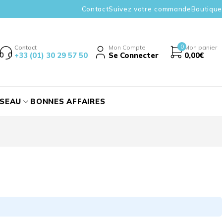
Contact
Suivez votre commande
Boutique
0
Contact
Mon Compte
Mon panier
+33 (01) 30 29 57 50
Se Connecter
0,00
€
ÉSEAU
BONNES AFFAIRES