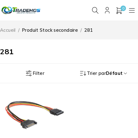
0
Accueil
/
Produit Stock secondaire
/
281
281
Filter
Trier par
Défaut