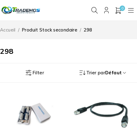
0
Accueil
/
Produit Stock secondaire
/
298
298
Filter
Trier par
Défaut