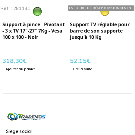
Réf. : 281131
Réf. : 289015
EN COURS DE RÉAPPROVISIONNEMENT
Support à pince - Pivotant
Support TV réglable pour
- 3 x TV 17"-27" 7Kg - Vesa
barre de son supporte
100 x 100 - Noir
jusqu'à 10 Kg
318,30
€
52,15
€
Ajouter au panier
Lire la suite
Siège social