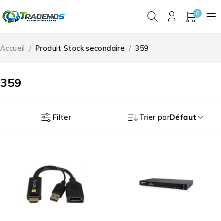
0
Accueil
/
Produit Stock secondaire
/
359
359
Filter
Trier par
Défaut