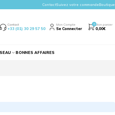
Contact
Suivez votre commande
Boutique
0
Contact
Mon Compte
Mon panier
+33 (01) 30 29 57 50
Se Connecter
0,00
€
ÉSEAU
BONNES AFFAIRES