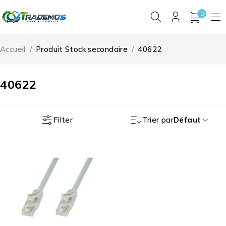
0
Accueil
/
Produit Stock secondaire
/
40622
40622
Filter
Trier par
Défaut