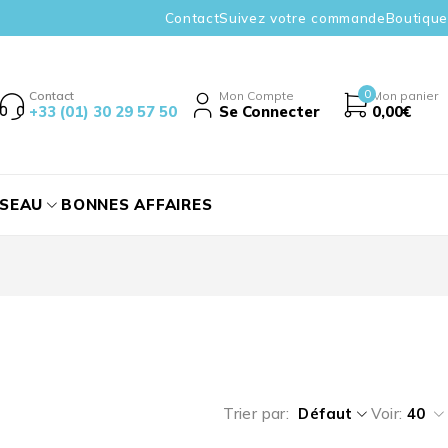
Contact
Suivez votre commande
Boutique
0
Contact
Mon Compte
Mon panier
+33 (01) 30 29 57 50
Se Connecter
0,00
€
ÉSEAU
BONNES AFFAIRES
Trier par
Défaut
Voir:
40