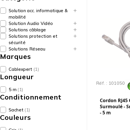
Solution acc. informatique &
mobilité
Solution Audio Vidéo
Solutions câblage
Solutions protection et
sécurité
Solutions Réseau
Marques
Cablexpert
(1)
Longueur
Réf. : 101050
5 m
(1)
Conditionnement
Cordon RJ45 C
Surmoulé - Sn
Sachet
(1)
- 5 m
Couleurs