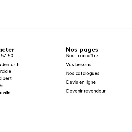
acter
Nos pages
 57 50
Nous connaître
ademos.fr
Vos besoins
rciale
Nos catalogues
olbert
Devis en ligne
er
Devenir revendeur
ville