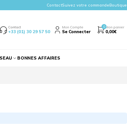
Contact
Suivez votre commande
Boutique
0
Contact
Mon Compte
Mon panier
+33 (01) 30 29 57 50
Se Connecter
0,00
€
ÉSEAU
BONNES AFFAIRES