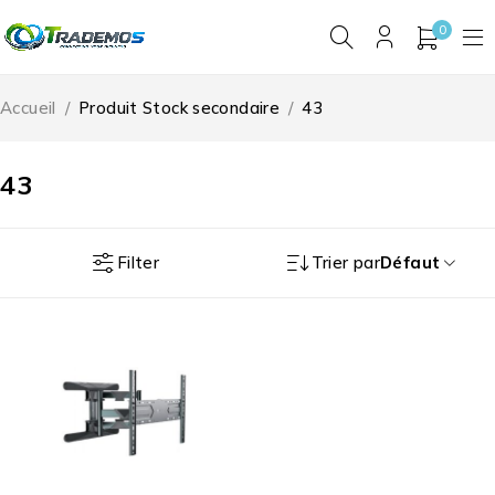
0
Accueil
/
Produit Stock secondaire
/
43
43
Filter
Trier par
Défaut