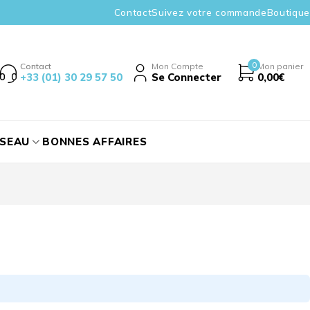
Contact
Suivez votre commande
Boutique
0
Contact
Mon Compte
Mon panier
+33 (01) 30 29 57 50
Se Connecter
0,00
€
ÉSEAU
BONNES AFFAIRES