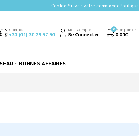
Contact
Suivez votre commande
Boutique
0
Contact
Mon Compte
Mon panier
+33 (01) 30 29 57 50
Se Connecter
0,00
€
ÉSEAU
BONNES AFFAIRES