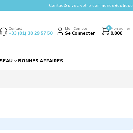
Contact
Suivez votre commande
Boutique
0
Contact
Mon Compte
Mon panier
+33 (01) 30 29 57 50
Se Connecter
0,00
€
ÉSEAU
BONNES AFFAIRES