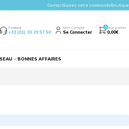
Contact
Suivez votre commande
Boutique
0
Contact
Mon Compte
Mon panier
+33 (01) 30 29 57 50
Se Connecter
0,00
€
ÉSEAU
BONNES AFFAIRES